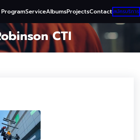
g Program
Service
Albums
Projects
Contact
สมัครบริการ
Robinson CTI